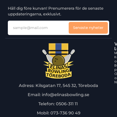
Håll dig före kurvan! Prenumerera för de senaste
uppdateringarna, exklusivt.
Senaste nyheter
V
L
M
K
o
B
p
o
N
Adress: Kilsgatan 17, 545 32, Töreboda
Email: info@elinasbowling.se
Telefon: 0506-311 11
Mobil: 073-736 90 49