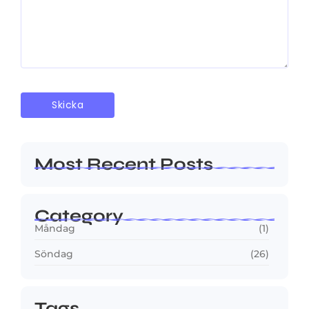
Most Recent Posts
Category
Måndag
(1)
Söndag
(26)
Tags