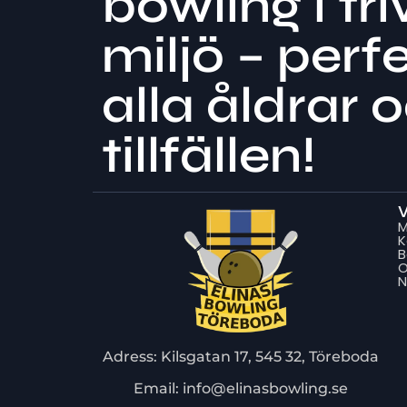
bowling i tr
miljö – perfe
alla åldrar 
tillfällen!
V
K
B
O
N
Adress: Kilsgatan 17, 545 32, Töreboda
Email: info@elinasbowling.se