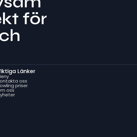
ivsam
kt för
och
iktiga Länker
Meny
ontakta oss
owling priser
m oss
yheter