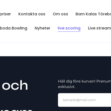
priser
Kontakta oss
Om oss
Barn Kalas Töreb
eboda Bowling
Nyheter
live scoring
Live strea
g och
Håll dig före kurvan! Prenu
exklusivt.