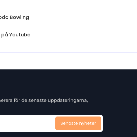
oda Bowling
m på Youtube
merera för de senaste uppdateringarna,
Senaste nyheter