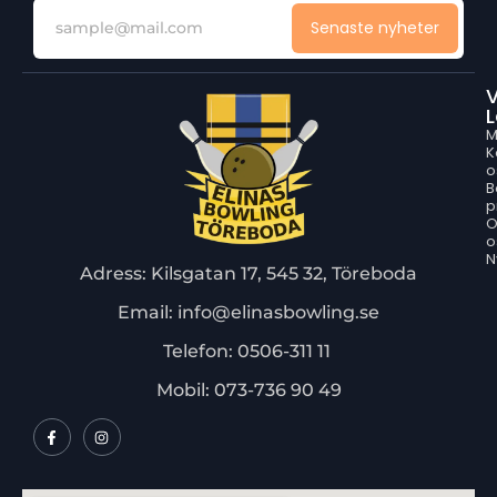
Senaste nyheter
V
L
M
K
o
B
p
o
N
Adress: Kilsgatan 17, 545 32, Töreboda
Email: info@elinasbowling.se
Telefon: 0506-311 11
Mobil: 073-736 90 49