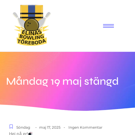
Måndag 19 maj stängd
-
-
Söndag
maj 17, 2025
Ingen Kommentar
Hej på er!