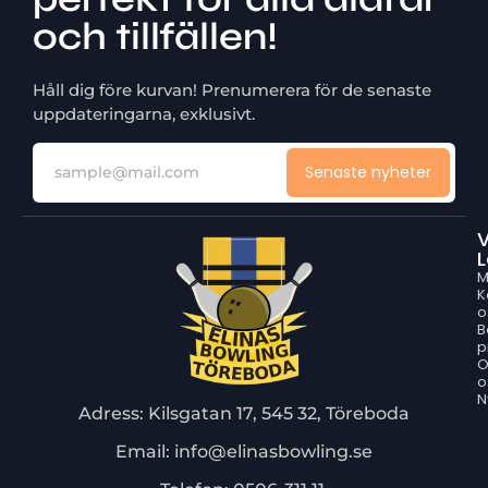
och tillfällen!
Håll dig före kurvan! Prenumerera för de senaste
uppdateringarna, exklusivt.
Senaste nyheter
V
L
M
K
o
B
p
o
N
Adress: Kilsgatan 17, 545 32, Töreboda
Email: info@elinasbowling.se