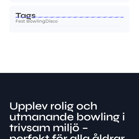
Tags
Fest BowlingDisco
Upplev rolig och
utmanande bowling i
trivsam miljö –
perfekt för alla åldrar