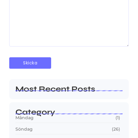
Most Recent Posts
Category
Måndag
(1)
Söndag
(26)